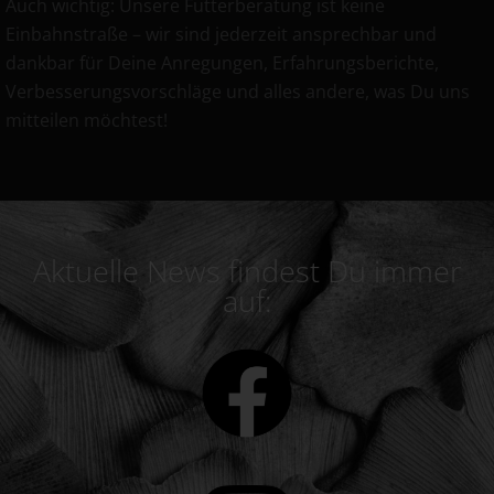
Auch wichtig: Unsere Futterberatung ist keine
Einbahnstraße – wir sind jederzeit ansprechbar und
dankbar für Deine Anregungen, Erfahrungsberichte,
Verbesserungsvorschläge und alles andere, was Du uns
mitteilen möchtest!
Aktuelle News findest Du immer
auf: