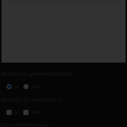
Möchtest du getreidefrei füttern?
ja
nein
Wünschst Du einen Rückruf?
Ja
Nein
Deine Telefonnummer