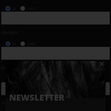
ja
nein
Allergien:
ja
nein
Kotwasser, Durchfall:
ja
nein
NEWSLETTER
Vorerkrankungen (Koliken, etc.):