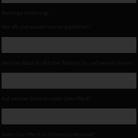
Bisherige Fütterung:
Wie oft und wieviel Heu wird gefüttert?
Welches Müsli/Kraftfutter fütterst Du und wieviel davon?
Auf welcher Einstreu steht Dein Pferd?
Steht Dein Pferd im Offenstall/Aktivstall?