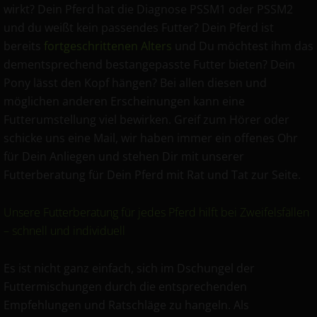
r
wirkt? Dein Pferd hat die Diagnose PSSM1 oder PSSM2
n
und du weißt kein passendes Futter? Dein Pferd ist
a
bereits
fortgeschrittenen Alters
und Du möchtest ihm das
t
dementsprechend bestangepasste Futter bieten? Dein
i
Pony lässt den Kopf hängen? Bei allen diesen und
v
möglichen anderen Erscheinungen kann eine
e
Futterumstellung viel bewirken. Greif zum Hörer oder
:
schicke uns eine Mail, wir haben immer ein offenes Ohr
für Dein Anliegen und stehen Dir mit unserer
Futterberatung für Dein Pferd mit Rat und Tat zur Seite.
Unsere Futterberatung für jedes Pferd hilft bei Zweifelsfällen
– schnell und individuell
Es ist nicht ganz einfach, sich im Dschungel der
Futtermischungen durch die entsprechenden
Empfehlungen und Ratschläge zu hangeln. Als