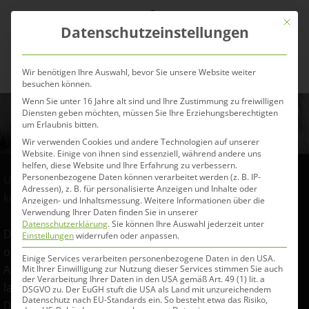
Zum
Mit die
Inhalt
Datenschutzeinstellungen
springen
Menü
Wir benötigen Ihre Auswahl, bevor Sie unsere Website weiter
besuchen können.
Wenn Sie unter 16 Jahre alt sind und Ihre Zustimmung zu freiwilligen
Futterberatung
Diensten geben möchten, müssen Sie Ihre Erziehungsberechtigten
um Erlaubnis bitten.
Wir verwenden Cookies und andere Technologien auf unserer
Website. Einige von ihnen sind essenziell, während andere uns
helfen, diese Website und Ihre Erfahrung zu verbessern.
Personenbezogene Daten können verarbeitet werden (z. B. IP-
Unsere Futterberatung für Dein Pferd – individuell und
Adressen), z. B. für personalisierte Anzeigen und Inhalte oder
kostenlos
Anzeigen- und Inhaltsmessung.
Weitere Informationen über die
Verwendung Ihrer Daten finden Sie in unserer
Datenschutzerklärung
.
Sie können Ihre Auswahl jederzeit unter
Du möchtest die Fütterung Deines Pferdes optimieren
Einstellungen
widerrufen oder anpassen.
oder umstellen? Dein Pferd leidet z.B. unter PSSM2,
Einige Services verarbeiten personenbezogene Daten in den USA.
Allergien oder Unverträglichkeiten? Auf unsere
Mit Ihrer Einwilligung zur Nutzung dieser Services stimmen Sie auch
der Verarbeitung Ihrer Daten in den USA gemäß Art. 49 (1) lit. a
langjährige Erfahrung und Expertise ist Verlass. Melde
DSGVO zu. Der EuGH stuft die USA als Land mit unzureichendem
Datenschutz nach EU-Standards ein. So besteht etwa das Risiko,
Dich gerne telefonisch von 9–18 Uhr unter +49 (0) 176 –