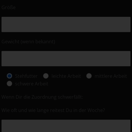
Größe
Gewicht (wenn bekannt)
Stehfutter
leichte Arbeit
mittlere Arbeit
schwere Arbeit
Wenn Dir die Zuordnung schwerfällt:
Wie oft und wie lange reitest Du in der Woche?