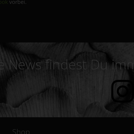
ook
vorbei.
le News findest Du imm
Shop