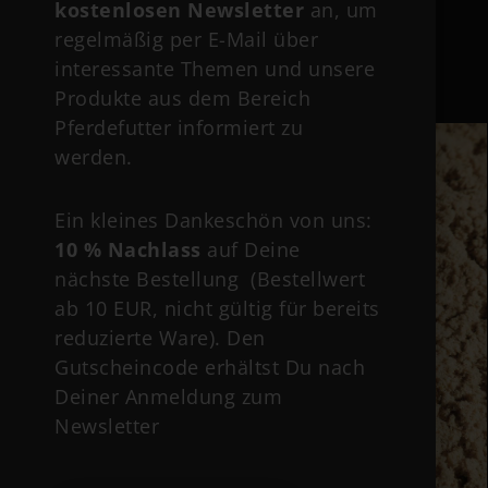
kostenlosen Newsletter
an, um
Eohippos SHOWTIME 2.0
regelmäßig per E-Mail über
Muskelaufbau & Losgelassenheit
interessante Themen und unsere
Weiterlesen »
Produkte aus dem Bereich
Pferdefutter informiert zu
werden.
Ein kleines Dankeschön von uns:
10 % Nachlass
auf Deine
nächste Bestellung (Bestellwert
ab 10 EUR, nicht gültig für bereits
reduzierte Ware). Den
Gutscheincode erhältst Du nach
Deiner Anmeldung zum
Newsletter