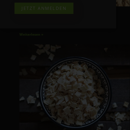
JETZT ANMELDEN
Eohippos DIGESTIVE 2.0
Für eine gesunde Verdauung
Weiterlesen »