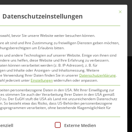
Mit dies
Datenschutzeinstellungen
er uns
Blog
Händler
uswahl, bevor Sie unsere Website weiter besuchen können.
re alt sind und Ihre Zustimmung zu freiwilligen Diensten geben möchten,
ehungsberechtigten um Erlaubnis bitten.
s und andere Technologien auf unserer Website. Einige von ihnen sind
ndere uns helfen, diese Website und Ihre Erfahrung zu verbessern.
n können verarbeitet werden (z. B. IP-Adressen), z. B. für
igen und Inhalte oder Anzeigen- und Inhaltsmessung.
Weitere
ie Verwendung Ihrer Daten finden Sie in unserer
Datenschutzerklärung
.
ttel
ahl jederzeit unter
Einstellungen
widerrufen oder anpassen.
beiten personenbezogene Daten in den USA. Mit Ihrer Einwilligung zur
ces stimmen Sie auch der Verarbeitung Ihrer Daten in den USA gemäß
GVO zu. Der EuGH stuft die USA als Land mit unzureichendem Datenschutz
n. So besteht etwa das Risiko, dass US-Behörden personenbezogene
gsprogrammen verarbeiten, ohne bestehende Klagemöglichkeit für
Liste der Service-Gruppen, für die eine Einwilligung e
enziell
Externe Medien