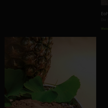
Eoh
Die 
Weit