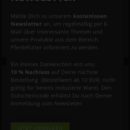
Ergänzung einer 100% natürlichen Fütterung
Melde Dich zu unserem
kostenlosen
Newsletter
an, um regelmäßig per E-
Zum Produkt
Mail über interessante Themen und
unsere Produkte aus dem Bereich
Pferdefutter informiert zu werden.
Ein kleines Dankeschön von uns:
10 % Nachlass
auf Deine nächste
Bestellung (Bestellwert ab 10 EUR, nicht
Zusammensetzung:
Wiesenlieschgras,
gültig für bereits reduzierte Ware). Den
Knäuelgras, Rohrschwingel, Leinöl
Gutscheincode erhältst Du nach Deiner
Anmeldung zum Newsletter
Kostenlose Futterberatung!
Gerne beraten wir euch bei der Wahl des
JETZT ANMELDEN