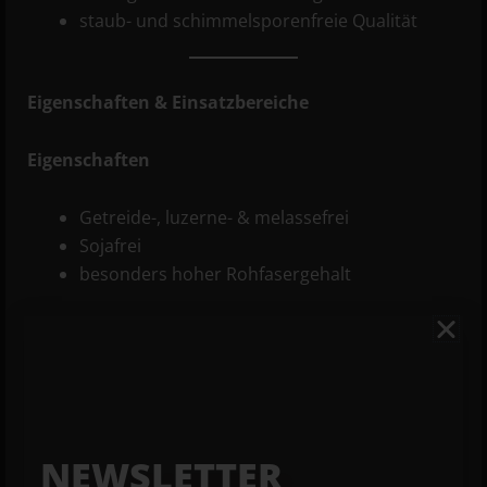
staub- und schimmelsporenfreie Qualität
Eigenschaften & Einsatzbereiche
Eigenschaften
Getreide-, luzerne- & melassefrei
Sojafrei
besonders hoher Rohfasergehalt
Einsatzgebiete
Staubfrei und für Allergiker geeignet
um die Fresszeiten zu verlängern
zur Anregung der Kautätigkeit
NEWSLETTER
Stehfutter oder in Zeiten von Rekonvaleszenz