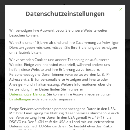
Zum
Mit die
Inhalt
Datenschutzeinstellungen
springen
Menü
Wir benötigen Ihre Auswahl, bevor Sie unsere Website weiter
besuchen können.
Wenn Sie unter 16 Jahre alt sind und Ihre Zustimmung zu freiwilligen
Diensten geben möchten, müssen Sie Ihre Erziehungsberechtigten
um Erlaubnis bitten.
Gesunder Muskelaufbau –
Wir verwenden Cookies und andere Technologien auf unserer
ohne Training geht es
Website. Einige von ihnen sind essenziell, während andere uns
helfen, diese Website und Ihre Erfahrung zu verbessern.
nicht!
Personenbezogene Daten können verarbeitet werden (z. B. IP-
Adressen), z. B. für personalisierte Anzeigen und Inhalte oder
Anzeigen- und Inhaltsmessung.
Weitere Informationen über die
13. Januar 2021
Verwendung Ihrer Daten finden Sie in unserer
Datenschutzerklärung
.
Sie können Ihre Auswahl jederzeit unter
Einstellungen
widerrufen oder anpassen.
Einige Services verarbeiten personenbezogene Daten in den USA.
Mit Ihrer Einwilligung zur Nutzung dieser Services stimmen Sie auch
der Verarbeitung Ihrer Daten in den USA gemäß Art. 49 (1) lit. a
Gesunder Muskelaufbau – ohne Training geht es
DSGVO zu. Der EuGH stuft die USA als Land mit unzureichendem
Datenschutz nach EU-Standards ein. So besteht etwa das Risiko,
nicht!