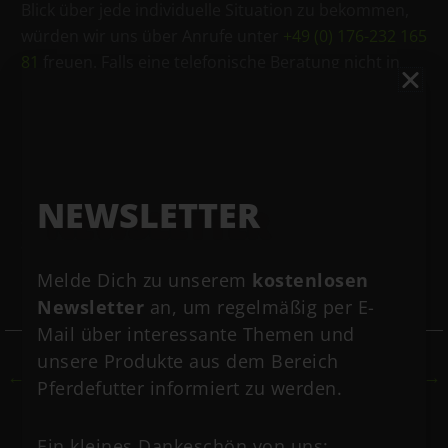
Blick über jede individuelle Situation zu bekommen,
würden wir uns über Anrufe unter
+49 (0) 176-232 165
81
freuen. Falls eine telefonische Beratung nicht in
Frage kommen sollte, könnt ihr uns gerne per Mail
kontaktieren unter
kontakt@eohippos-
pferdefutter.de
oder ihr nutzt direkt
unser
Kontaktformular
.
NEWSLETTER
Schaut gerne auch
auf
Instagram
oder
Facebook
vorbei.
Melde Dich zu unserem
kostenlosen
Newsletter
an, um regelmäßig per E-
Mail über interessante Themen und
unsere Produkte aus dem Bereich
←
Vorheriger Beitrag
Nächster Beitrag
→
Pferdefutter informiert zu werden.
Ein kleines Dankeschön von uns: