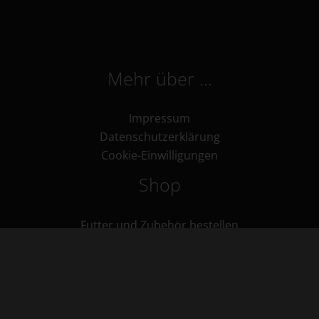
Mehr über …
Impressum
Datenschutzerklärung
Cookie-Einwilligungen
Shop
Futter und Zubehör bestellen
Kontakt
kontakt@eohippos-pferdefutter.de
Zum Newsletter anmelden