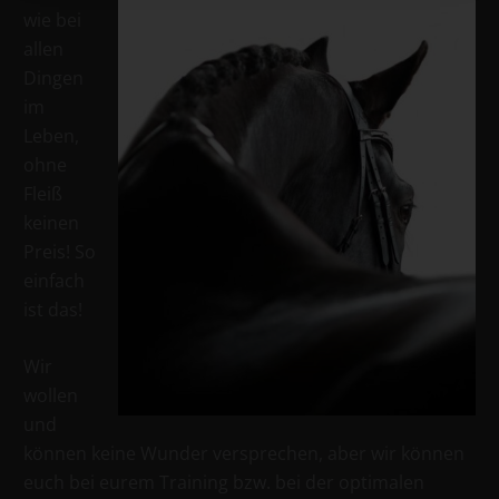
wie bei
allen
Dingen
im
Leben,
ohne
Fleiß
keinen
Preis! So
einfach
ist das!
Wir
wollen
und
können keine Wunder versprechen, aber wir können
euch bei eurem Training bzw. bei der optimalen