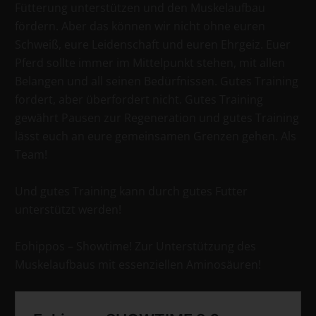
Fütterung unterstützen und den Muskelaufbau
fördern. Aber das können wir nicht ohne euren
Schweiß, eure Leidenschaft und euren Ehrgeiz. Euer
Pferd sollte immer im Mittelpunkt stehen, mit allen
Belangen und all seinen Bedürfnissen. Gutes Training
fordert, aber überfordert nicht. Gutes Training
gewährt Pausen zur Regeneration und gutes Training
lässt euch an eure gemeinsamen Grenzen gehen. Als
Team!
Und gutes Training kann durch gutes Futter
unterstützt werden!
Eohippos – Showtime! Zur Unterstützung des
Muskelaufbaus mit essenziellen Aminosäuren!