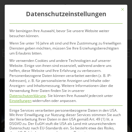
Zum
Mit die
Inhalt
Datenschutzeinstellungen
springen
Menü
Wir benötigen Ihre Auswahl, bevor Sie unsere Website weiter
besuchen können.
Wenn Sie unter 16 Jahre alt sind und Ihre Zustimmung zu freiwilligen
Eohippos ULTRA SENSITIVE
Diensten geben möchten, müssen Sie Ihre Erziehungsberechtigten
um Erlaubnis bitten.
Wir verwenden Cookies und andere Technologien auf unserer
2.0
Website. Einige von ihnen sind essenziell, während andere uns
helfen, diese Website und Ihre Erfahrung zu verbessern.
Personenbezogene Daten können verarbeitet werden (z. B. IP-
Adressen), z. B. für personalisierte Anzeigen und Inhalte oder
Anzeigen- und Inhaltsmessung.
Weitere Informationen über die
Verwendung Ihrer Daten finden Sie in unserer
Datenschutzerklärung
.
Sie können Ihre Auswahl jederzeit unter
Einstellungen
widerrufen oder anpassen.
Einige Services verarbeiten personenbezogene Daten in den USA.
Mit Ihrer Einwilligung zur Nutzung dieser Services stimmen Sie auch
der Verarbeitung Ihrer Daten in den USA gemäß Art. 49 (1) lit. a
DSGVO zu. Der EuGH stuft die USA als Land mit unzureichendem
Datenschutz nach EU-Standards ein. So besteht etwa das Risiko,