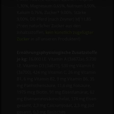
1,30%, Magnesium 0,65%, Natrium 0,50%,
Kalium 0,76%, Zucker* 9,00%, Stärke
9,00%, DE-Pferd (nach Zeyner) MJ 11,85
(*rein natürlicher Zucker aus den
Inhaltsstoffen,
kein künstlich zugefügter
Zucker
in all unseren Produkten!)
Ernährungsphysiologische Zusatzstoffe
je kg:
16.000 I.E. Vitamin A (3a672a), 5.700
I.E. Vitamin D3 (3a671), 530 mg Vitamin E
(3a700), 424 mg Vitamin C, 26 mg Vitamin
B1, 6 mg Vitamin B2, 9 mg Vitamin B6, 35
mg Pantothensäure, 11,6 mg Folsäure,
1975 mcg Biotin, 91 mg Eisenfumarat, 62
mg Eisenaminosäurechelat, 174 mg Eisen
gesamt, 2,3 mg Calciumjodat, 2,3 mg Jod
gesamt, 0,3 mg Basisches