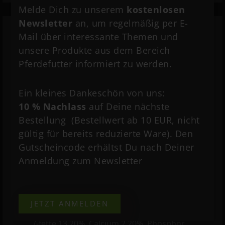
Melde Dich zu unserem
kostenlosen
Newsletter
an, um regelmäßig per E-
Mail über interessante Themen und
unsere Produkte aus dem Bereich
Zusammensetzung:
Pferdefutter informiert zu werden.
Sonnenblumenextraktionsschrot,
Erbsenflocken, Johannisbrotfrucht,
Ein kleines Dankeschön von uns:
Leinsaat (thermisch behandelt),
Sonnenblumenkerne, Bierhefe,
10 % Nachlass
auf Deine nächste
Apfeltrester, Hirse gepoppt,
Bestellung (Bestellwert ab 10 EUR, nicht
Rapsextraktionsschrot mit
gültig für bereits reduzierte Ware). Den
aufgeschlossenem Protein, thermisch
Gutscheincode erhältst Du nach Deiner
behandelt, Karotten getrocknet, Rapsöl,
Anmeldung zum Newsletter
Calciumcarbonat, Obstessig
Inhaltsstoffe:
Rohprotein 19,00%,
JETZT ANMELDEN
Rohfaser 8,20%, Rohasche 12,80%, Rohöle
/-fette 13,20%, Calcium 2,20%, Phosphor