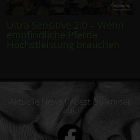
Ultra Sensitive 2.0 – Wenn
empfindliche Pferde
Höchstleistung brauchen
Aktuelle News findest Du immer
auf: