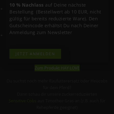
sein, was in unserem Produkt enthalten ist.
10 % Nachlass
auf Deine nächste
Geringer Zuckergehalt:
Der Zuckergehalt unseres
Bestellung (Bestellwert ab 10 EUR, nicht
Hay Love liegt bei 6,5% und dies wird chargenrein im
gültig für bereits reduzierte Ware). Den
Bereich Zucker und Protein analysiert. Neue Ernte =
Gutscheincode erhältst Du nach Deiner
neue Analyse!
Anmeldung zum Newsletter
Luzernefrei
: Unsere Raufutterergänzung ist
luzernefrei und besteht ausschließlich aus folgenden
Gräsern: Wiesenlieschgras, Knäuelgras,
JETZT ANMELDEN
Rohrschwingel
Zum Produkt HAY LOVE
Du suchst noch mehr Raufutterersatz oder Heucobs
für dein Pferd?
Dann schau dir unsere zuckerreduzierten
Sensitive Cobs
aus Timothee Gras an (z.B. auch für
Rehepferde geeignet)