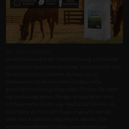
Was sind Heuhäcksel?
Heuhäcksel sind in der Pferdefütterung mittlerweile
eine übliche Raufutterergänzung. Grundsätzlich sind
Heuhäcksel nichts anderes als Heu, nur in
zerkleinerter Form und somit die Basis einer
gesunden Ernährung eines jeden Pferdes. Sie regen
die Verdauung deines Pferdes an und liefern eine
rohfaserreiche Ernährung. Heuhäcksel können als
Alternative zu Heu oder Silage eingesetzt werden
oder dem Kraftfutter beigemischt werden. Die
entscheidendenden Vorteile unseres Hay Love