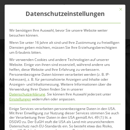
Zum
Mit die
Inhalt
Datenschutzeinstellungen
springen
Menü
Wir benötigen Ihre Auswahl, bevor Sie unsere Website weiter
besuchen können.
Wenn Sie unter 16 Jahre alt sind und Ihre Zustimmung zu freiwilligen
Diensten geben möchten, müssen Sie Ihre Erziehungsberechtigten
um Erlaubnis bitten.
Hay Love – Heuhäksel als
Wir verwenden Cookies und andere Technologien auf unserer
Raufutterergänzung oder
Website. Einige von ihnen sind essenziell, während andere uns
helfen, diese Website und Ihre Erfahrung zu verbessern.
Raufutterersatz für dein
Personenbezogene Daten können verarbeitet werden (z. B. IP-
Adressen), z. B. für personalisierte Anzeigen und Inhalte oder
Pferd
Anzeigen- und Inhaltsmessung.
Weitere Informationen über die
Verwendung Ihrer Daten finden Sie in unserer
Datenschutzerklärung
.
Sie können Ihre Auswahl jederzeit unter
10. April 2025
Einstellungen
widerrufen oder anpassen.
Einige Services verarbeiten personenbezogene Daten in den USA.
Mit Ihrer Einwilligung zur Nutzung dieser Services stimmen Sie auch
der Verarbeitung Ihrer Daten in den USA gemäß Art. 49 (1) lit. a
DSGVO zu. Der EuGH stuft die USA als Land mit unzureichendem
Datenschutz nach EU-Standards ein. So besteht etwa das Risiko,