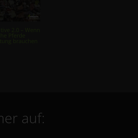
itive 2.0 – Wenn
che Pferde
stung brauchen
er auf: