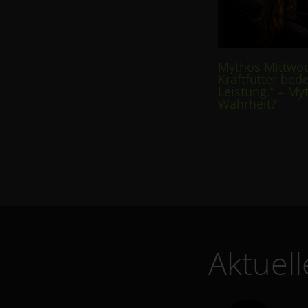
Mythos Mittwo
Kraftfutter bed
Leistung.“ – My
Wahrheit?
Aktuel