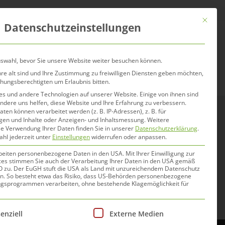
Mit dies
Datenschutzeinstellungen
er uns
Blog
Händler
uswahl, bevor Sie unsere Website weiter besuchen können.
re alt sind und Ihre Zustimmung zu freiwilligen Diensten geben möchten,
ehungsberechtigten um Erlaubnis bitten.
s und andere Technologien auf unserer Website. Einige von ihnen sind
ndere uns helfen, diese Website und Ihre Erfahrung zu verbessern.
n können verarbeitet werden (z. B. IP-Adressen), z. B. für
igen und Inhalte oder Anzeigen- und Inhaltsmessung.
Weitere
ührt zu
ie Verwendung Ihrer Daten finden Sie in unserer
Datenschutzerklärung
.
ahl jederzeit unter
Einstellungen
widerrufen oder anpassen.
ssen
beiten personenbezogene Daten in den USA. Mit Ihrer Einwilligung zur
ces stimmen Sie auch der Verarbeitung Ihrer Daten in den USA gemäß
GVO zu. Der EuGH stuft die USA als Land mit unzureichendem Datenschutz
n. So besteht etwa das Risiko, dass US-Behörden personenbezogene
gsprogrammen verarbeiten, ohne bestehende Klagemöglichkeit für
Liste der Service-Gruppen, für die eine Einwilligung e
enziell
Externe Medien