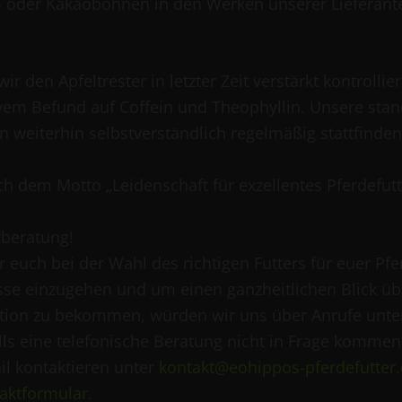
e- oder Kakaobohnen in den Werken unserer Lieferante
r den Apfeltrester in letzter Zeit verstärkt kontrollie
vem Befund auf Coffein und Theophyllin. Unsere st
 weiterhin selbstverständlich regelmäßig stattfinden
h dem Motto „Leidenschaft für exzellentes Pferdefutt
rberatung!
 euch bei der Wahl des richtigen Futters für euer Pfe
isse einzugehen und um einen ganzheitlichen Blick üb
uation zu bekommen, würden wir uns über Anrufe unt
lls eine telefonische Beratung nicht in Frage kommen 
il kontaktieren unter
kontakt@eohippos-pferdefutter
aktformular.