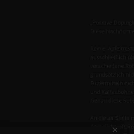
„Positive Dopingk
Diese Nachricht e
Reiner Apfeltrest
ausschließlich üb
verschiedene Roh
grundsätzlich ni
Futtermitteln nic
und Kaffeebohnen
Genau diese Subs
An dieser Stelle 
der Fruchtsaftpr