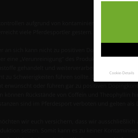
ontrollen aufgrund von kontaminiertem Apfeltrester i
rreicht viele Pferdesportler gestern. Doch was heißt
er an sich kann nicht zu positiven Dopingproben führ
er eine „Verunreinigung“ des Produktes. Bei vielen L
stoffe gehandelt und weiterverarbeitet, was üblich i
Cookie-Details
cht zu Schwierigkeiten führen sollte. Doch manche Rü
ht erwünscht oder führen gar zu positiven Dopingkont
 können Rückstände von Coffein und Theophyllin hin
tanzen sind im Pferdesport verboten und gelten als 
möchten wir euch versichern, dass wir ausschließlich 
oduktion setzen. Somit kann es zu keiner Kontamini