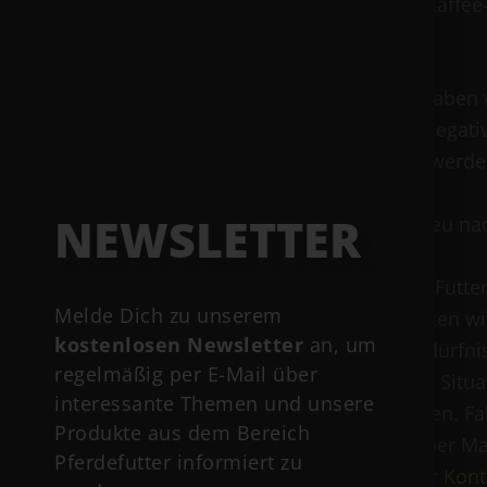
weil keine Kaffe
werden.
Trotzdem haben wi
durchweg negati
Kontrollen werden
NEWSLETTER
Immer getreu nac
Kostenlose Futte
Melde Dich zu unserem
Gerne beraten wir
kostenlosen Newsletter
an, um
all eure Bedürfn
regelmäßig per E-Mail über
individuelle Sit
interessante Themen und unsere
165 81
freuen. Fa
Produkte aus dem Bereich
uns gerne per Ma
Pferdefutter informiert zu
direkt unser
Kont