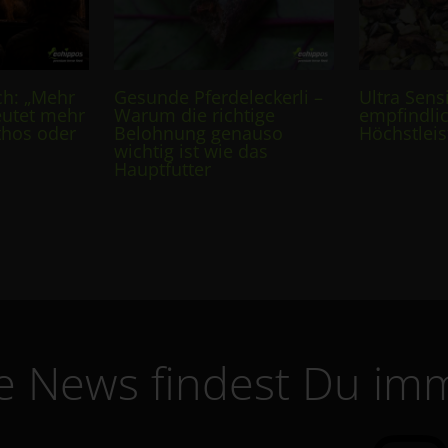
ch: „Mehr
Gesunde Pferdeleckerli –
Ultra Sens
eutet mehr
Warum die richtige
empfindli
thos oder
Belohnung genauso
Höchstlei
wichtig ist wie das
Hauptfutter
le News findest Du imm