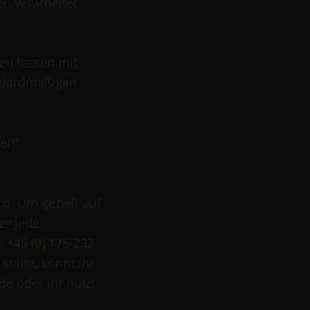
n verarbeitet
ren lassen mit
andardmäßigen
.
er!“
rd. Um gezielt auf
er jede
er
+49 (0) 176-232
sollte, könnt ihr
.de
oder ihr nutzt