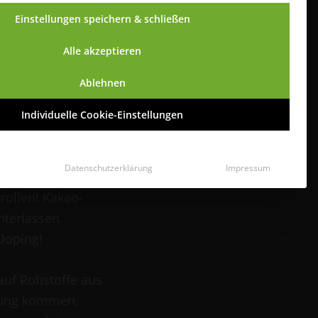
Einstellungen speichern & schließen
Alle akzeptieren
m Pferdefutter“!
 das genau?
Ablehnen
en, dies geschieht
Individuelle Cookie-Einstellungen
ieferanten werden
st und auch
Datenschutzerklärung
Impressum
ckstände sind in
rollen! Kakao-
terlassen.
Doping!
auf Rohstoffe aus
erung kommen,