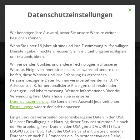
Zum
Mit die
Inhalt
Datenschutzeinstellungen
springen
Menü
Wir benötigen Ihre Auswahl, bevor Sie unsere Website weiter
besuchen können.
Wenn Sie unter 16 Jahre alt sind und Ihre Zustimmung zu freiwilligen
Diensten geben möchten, müssen Sie Ihre Erziehungsberechtigten
um Erlaubnis bitten.
Herbal Heaven Mash –
Wir verwenden Cookies und andere Technologien auf unserer
Kräutermash für Pferde
Website. Einige von ihnen sind essenziell, während andere uns
helfen, diese Website und Ihre Erfahrung zu verbessern.
Personenbezogene Daten können verarbeitet werden (z. B. IP-
23. November 2020
Adressen), z. B. für personalisierte Anzeigen und Inhalte oder
Anzeigen- und Inhaltsmessung.
Weitere Informationen über die
Verwendung Ihrer Daten finden Sie in unserer
Datenschutzerklärung
.
Sie können Ihre Auswahl jederzeit unter
Einstellungen
widerrufen oder anpassen.
Einige Services verarbeiten personenbezogene Daten in den USA.
Ein Kräutermash für Pferde – Dieses Produkt habt ihr
Mit Ihrer Einwilligung zur Nutzung dieser Services stimmen Sie auch
der Verarbeitung Ihrer Daten in den USA gemäß Art. 49 (1) lit. a
euch wirklich schon lange gewünscht und nun haben
DSGVO zu. Der EuGH stuft die USA als Land mit unzureichendem
Datenschutz nach EU-Standards ein. So besteht etwa das Risiko,
wir es endlich möglich gemacht…