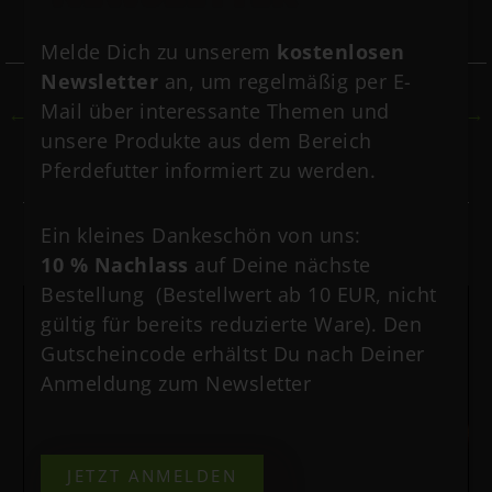
Melde Dich zu unserem
kostenlosen
Newsletter
an, um regelmäßig per E-
Mail über interessante Themen und
←
Vorheriger Beitrag
Nächster Beitrag
→
unsere Produkte aus dem Bereich
Pferdefutter informiert zu werden.
Ein kleines Dankeschön von uns:
Vielleicht interessiert dich auch
10 % Nachlass
auf Deine nächste
Bestellung (Bestellwert ab 10 EUR, nicht
gültig für bereits reduzierte Ware). Den
Gutscheincode erhältst Du nach Deiner
Anmeldung zum Newsletter
JETZT ANMELDEN