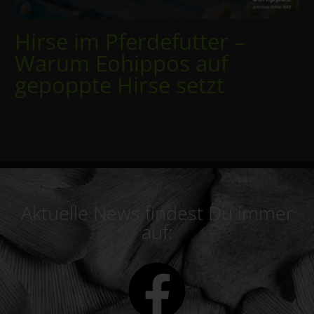
Hirse im Pferdefutter –
Warum Eohippos auf
gepoppte Hirse setzt
Aktuelle News findest Du immer
auf: