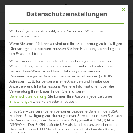
Zum
Mit die
Inhalt
Datenschutzeinstellungen
springen
Menü
Wir benötigen Ihre Auswahl, bevor Sie unsere Website weiter
besuchen können.
Wenn Sie unter 16 Jahre alt sind und Ihre Zustimmung zu freiwilligen
Diensten geben möchten, müssen Sie Ihre Erziehungsberechtigten
um Erlaubnis bitten.
Soja im Pferdefutter –
Wir verwenden Cookies und andere Technologien auf unserer
warum immer mehr
Website. Einige von ihnen sind essenziell, während andere uns
helfen, diese Website und Ihre Erfahrung zu verbessern.
Pferdehalter darauf
Personenbezogene Daten können verarbeitet werden (z. B. IP-
Adressen), z. B. für personalisierte Anzeigen und Inhalte oder
verzichten
Anzeigen- und Inhaltsmessung.
Weitere Informationen über die
Verwendung Ihrer Daten finden Sie in unserer
Datenschutzerklärung
.
Sie können Ihre Auswahl jederzeit unter
13. Mai 2026
Einstellungen
widerrufen oder anpassen.
Einige Services verarbeiten personenbezogene Daten in den USA.
Mit Ihrer Einwilligung zur Nutzung dieser Services stimmen Sie auch
der Verarbeitung Ihrer Daten in den USA gemäß Art. 49 (1) lit. a
DSGVO zu. Der EuGH stuft die USA als Land mit unzureichendem
Datenschutz nach EU-Standards ein. So besteht etwa das Risiko,