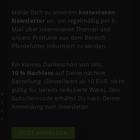
Auch Eohippos Premium Horse Feed setzt bewusst
Melde Dich zu unserem
kostenlosen
auf hochwertige Rohstoffe ohne Soja. Statt billiger
Newsletter
an, um regelmäßig per E-
Füllstoffe steht eine möglichst natürliche und
Mail über interessante Themen und
pferdegerechte Ernährung im Mittelpunkt.
unsere Produkte aus dem Bereich
Gibt es auch Vorteile von Soja im Pferdefutter?
Pferdefutter informiert zu werden.
Der Vollständigkeit halber muss man sagen: Ja, Soja
hat auch einige Vorteile.
Ein kleines Dankeschön von uns:
10 % Nachlass
auf Deine nächste
Soja liefert:
Bestellung (Bestellwert ab 10 EUR, nicht
gültig für bereits reduzierte Ware). Den
viel Eiweiß
Gutscheincode erhältst Du nach Deiner
essentielle Aminosäuren
Anmeldung zum Newsletter
Energie
gute technische Verarbeitungseigenschaften
JETZT ANMELDEN
Vor allem im Hochleistungssport oder bei