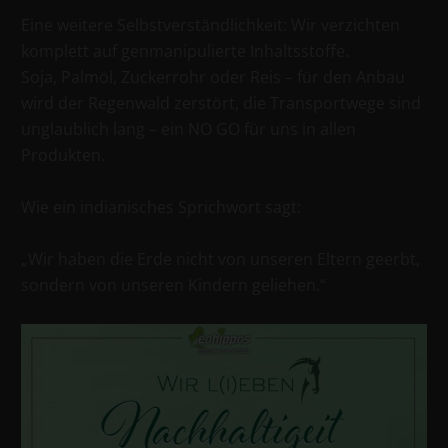
Eine weitere Selbstverständlichkeit: Wir verzichten
komplett auf genmanipulierte Inhaltsstoffe.
Soja, Palmöl, Zuckerrohr oder Reis – für den Anbau
wird der Regenwald zerstört, die Transportwege sind
unglaublich lang – ein NO GO für uns in allen
Produkten.
Wie ein indianisches Sprichwort sagt:
„Wir haben die Erde nicht von unseren Eltern geerbt,
sondern von unseren Kindern geliehen.“