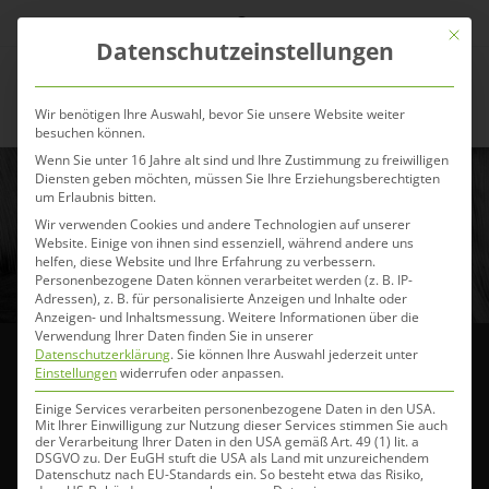
Zum
Mit die
Inhalt
Datenschutzeinstellungen
springen
Menü
Wir benötigen Ihre Auswahl, bevor Sie unsere Website weiter
besuchen können.
Wenn Sie unter 16 Jahre alt sind und Ihre Zustimmung zu freiwilligen
Diensten geben möchten, müssen Sie Ihre Erziehungsberechtigten
um Erlaubnis bitten.
Nachhaltiges Pferdefutter
Wir verwenden Cookies und andere Technologien auf unserer
Website. Einige von ihnen sind essenziell, während andere uns
23. August 2021
helfen, diese Website und Ihre Erfahrung zu verbessern.
Personenbezogene Daten können verarbeitet werden (z. B. IP-
Adressen), z. B. für personalisierte Anzeigen und Inhalte oder
Anzeigen- und Inhaltsmessung.
Weitere Informationen über die
Verwendung Ihrer Daten finden Sie in unserer
Datenschutzerklärung
.
Sie können Ihre Auswahl jederzeit unter
Einstellungen
widerrufen oder anpassen.
Wir l(i)eben Nachhaltigkeit – denn nur Nachhaltigkeit
Einige Services verarbeiten personenbezogene Daten in den USA.
hat Zukunft! Das Ergebnis: Nachhaltiges Pferdefutter!
Mit Ihrer Einwilligung zur Nutzung dieser Services stimmen Sie auch
der Verarbeitung Ihrer Daten in den USA gemäß Art. 49 (1) lit. a
DSGVO zu. Der EuGH stuft die USA als Land mit unzureichendem
Und wir werden auch nicht müde, dieses Thema
Datenschutz nach EU-Standards ein. So besteht etwa das Risiko,