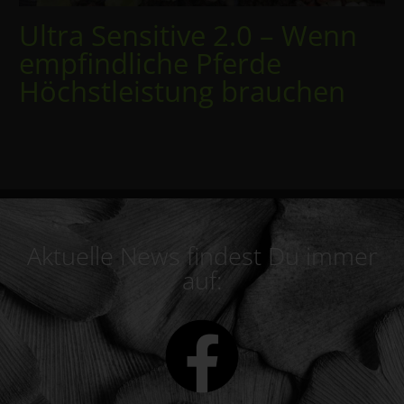
Ultra Sensitive 2.0 – Wenn
empfindliche Pferde
Höchstleistung brauchen
Aktuelle News findest Du immer
auf: