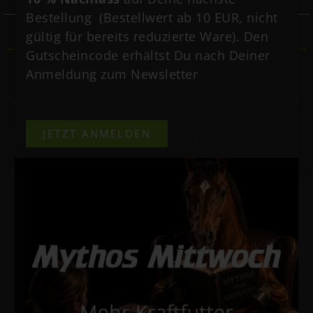
Bestellung (Bestellwert ab 10 EUR, nicht
gültig für bereits reduzierte Ware). Den
←
Vorheriger Beitrag
Nächster Beitrag
→
Gutscheincode erhältst Du nach Deiner
Anmeldung zum Newsletter
Vielleicht interessiert dich auch
JETZT ANMELDEN