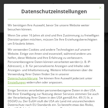
Zum
Mit die
Inhalt
Datenschutzeinstellungen
springen
Menü
Wir benötigen Ihre Auswahl, bevor Sie unsere Website weiter
besuchen können.
Wenn Sie unter 16 Jahre alt sind und Ihre Zustimmung zu freiwilligen
Diensten geben möchten, müssen Sie Ihre Erziehungsberechtigten
um Erlaubnis bitten.
Eohippos Sensitive Cobs –
Wir verwenden Cookies und andere Technologien auf unserer
natürliche Heucobs für
Website. Einige von ihnen sind essenziell, während andere uns
helfen, diese Website und Ihre Erfahrung zu verbessern.
dein Pferd
Personenbezogene Daten können verarbeitet werden (z. B. IP-
Adressen), z. B. für personalisierte Anzeigen und Inhalte oder
Anzeigen- und Inhaltsmessung.
Weitere Informationen über die
25. Januar 2022
Verwendung Ihrer Daten finden Sie in unserer
Datenschutzerklärung
.
Sie können Ihre Auswahl jederzeit unter
Einstellungen
widerrufen oder anpassen.
Einige Services verarbeiten personenbezogene Daten in den USA.
Mit Ihrer Einwilligung zur Nutzung dieser Services stimmen Sie auch
der Verarbeitung Ihrer Daten in den USA gemäß Art. 49 (1) lit. a
DSGVO zu. Der EuGH stuft die USA als Land mit unzureichendem
Datenschutz nach EU-Standards ein. So besteht etwa das Risiko,