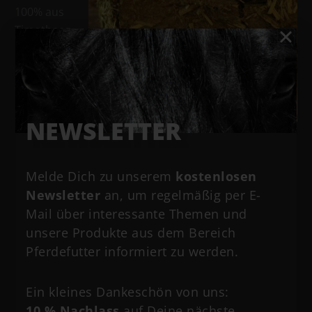
100% aus
Timotheeg
ras mit
niedrigen
Zucker-
und
Fruktange
NEWSLETTER
halt. Somit ist es auch für stoffwechselempfindliche
Pferde sehr gut geeignet. Magenempfindlichen
Pferden kommt die Struktur sehr entgegen, denn sie
Melde Dich zu unserem
kostenlosen
ist deutlich weicher als die von getrockneter Luzerne,
Newsletter
an, um regelmäßig per E-
muss aber dennoch durch den hohen Halmgehalt
Mail über interessante Themen und
länger gekaut werden.
unsere Produkte aus dem Bereich
Pferdefutter informiert zu werden.
Schaut gerne auch
auf
Instagram
oder
Facebook
vorbei.
Ein kleines Dankeschön von uns:
10 % Nachlass
auf Deine nächste