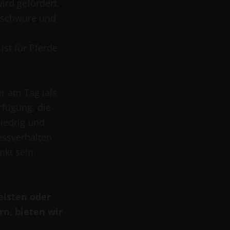
ird gefördert.
geschwüre und
ist für Pferde
r am Tag (als
rfügung, die
niedrig und
essverhalten
kt sein.
eisten oder
rn, bieten wir