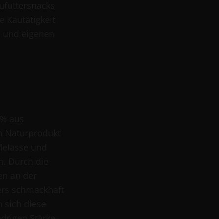
ufuttersnacks
 Kautätigkeit
d und eigenen
0% aus
n Naturprodukt
Melasse und
n. Durch die
n an der
ers schmackhaft
n sich diese
drigen Stärke-,