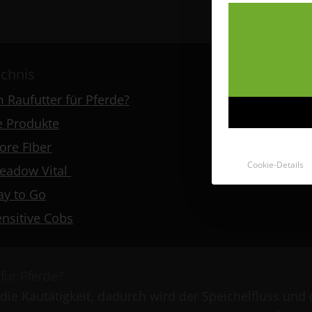
ichnis
Raufutter für Pferde?
 Produkte
ore FIber
Cookie-Details
eadow Vital
ay to Go
ensitive Cobs
für Pferde?
 die Kautätigkeit, dadurch wird der Speichelfluss und