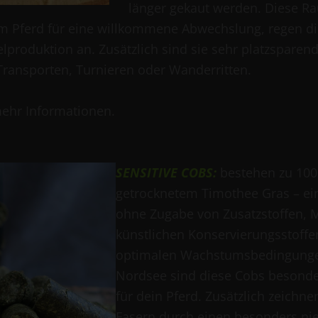
länger gekaut werden. Diese Ra
m Pferd für eine willkommene Abwechslung, regen die
elproduktion an. Zusätzlich sind sie sehr platzsparen
 Transporten, Turnieren oder Wanderritten.
ehr Informationen.
SENSITIVE COBS:
bestehen zu 10
getrocknetem Timothee Gras – ei
ohne Zugabe von Zusatzstoffen, 
künstlichen Konservierungsstoffe
optimalen Wachstumsbedingunge
Nordsee sind diese Cobs besond
für dein Pferd. Zusätzlich zeichne
Fasern durch einen besonders nie