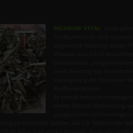
𝙈𝙀𝘼𝘿𝙊𝙒 𝙑𝙄𝙏𝘼𝙇
:
Unser getre
Strukturmüsli für eine naturna
artgerechte Fütterung deines P
Meadow Vital 3.0 ist ein rohfase
melassefreies und getreidefreie
zur Aufwertung des Grundfutter
Verlängerung der Fresszeiten d
Kraftfutterrationen.
Es enthält neben hochwertige
weiten Flächen Mecklenburg-
ausgesuchten Luzernestengeln
re ganz besondere Zutaten, wie z.B. Birkenrinde, Apf
 enthält keine zugesetzten Vitamine, Spurenelemente 