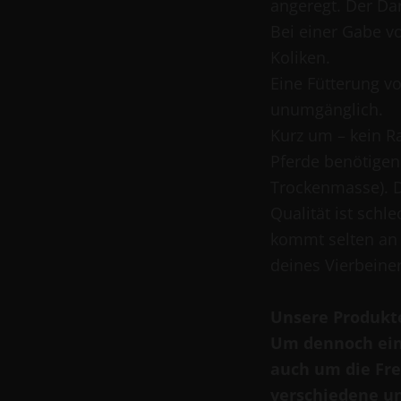
angeregt. Der Da
Bei einer Gabe v
Koliken.
Eine Fütterung vo
unumgänglich.
Kurz um – kein Ra
Pferde benötigen
Trockenmasse). D
Qualität ist schl
kommt selten an d
deines Vierbeine
Unsere Produkt
Um dennoch ein
auch um die Fre
verschiedene un