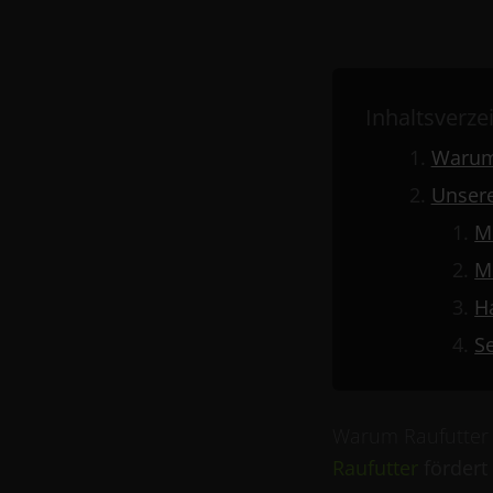
Inhaltsverze
Warum 
Unsere
M
M
H
S
Warum Raufutter 
Raufutter
fördert