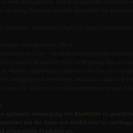
rm wird aktiv gehalten und eine optimale Darmflora w
on zu wenig Raufutter besteht die Gefahr für Magen
n Raufutter, und damit möglichst langen Fresszeiten, 
ufutter, kein gesundes Pferd.
 mindestens 1,5% – 2% ihres Körpergewichts Raufutte
och manchmal steht im Stall nicht genug Heu zur Ve
echt, Weiden abgefressen oder ein Pferd ist sehr rang
ie verfügbaren Futterstellen. Auch das natürliche Fr
rs kann z.B. aufgrund von Zahnproblemen eingeschrän
e
e optimale Versorgung mit
Raufutter
zu gewährl
sszeiten bei der Gabe von Kraftfutter zu verlänge
d artgerechte Produkte an.