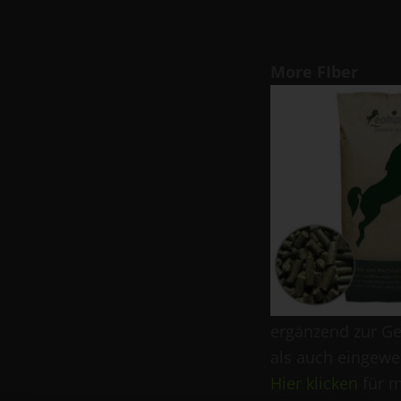
More FIber
ergänzend zur Ge
als auch eingewe
Hier klicken
für m