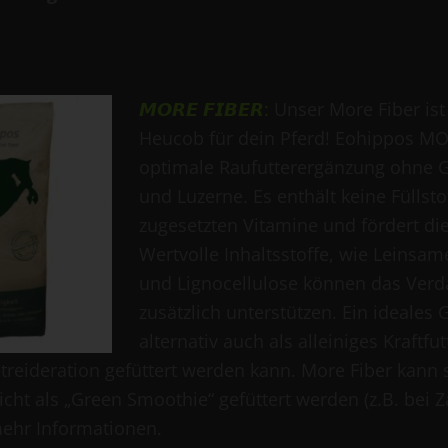
𝙈𝙊𝙍𝙀 𝙁𝙄𝘽𝙀𝙍
:
Unser More Fiber ist
Heucob für dein Pferd! Eohippos MOR
optimale Raufutterergänzung ohne G
und Luzerne. Es enthält keine Füllsto
zugesetzten Vitamine und fördert die
Wertvolle Inhaltsstoffe, wie Leinsame
und Lignocellulose können das Ver
zusätzlich unterstützen. Ein ideales 
alternativ auch als alleiniges Kraftfu
treideration gefüttert werden kann. More Fiber kann 
icht als „Green Smoothie“ gefüttert werden (z.B. bei
ehr Informationen.