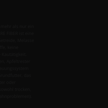
 mehr als nur ein
E FIBER ist eine
etreide, Melasse
ffe, keine
 Kautätigkeit.
n, Apfeltrester
dauungssystem
Grundfutter, das
tter oder
sowohl trocken,
 Zahnproblemen).