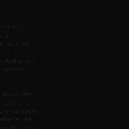
idefreies
he und
ferdes. Unser
rreiches,
s Strukturfutter
s oder zur
er
m Heu von den
Vorpommerns,
 und regionalem
eltrester und
und Mineralstoffe