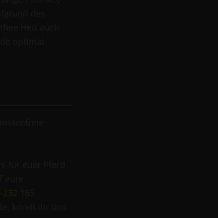
ufgrund des
othee Heu auch
rde optimal
kostenfreie
s für euer Pferd,
f eure
6-232 165
te, könnt ihr uns