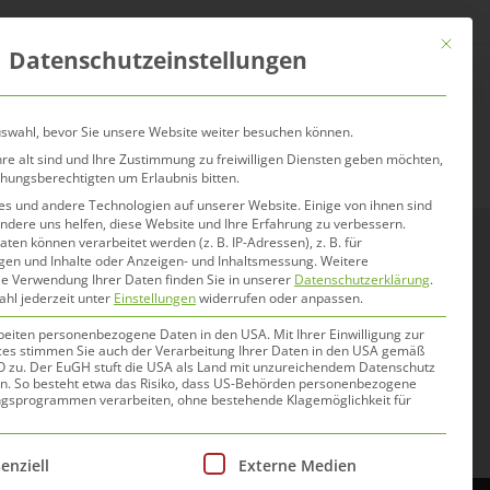
Mit dies
Datenschutzeinstellungen
er uns
Blog
Händler
uswahl, bevor Sie unsere Website weiter besuchen können.
re alt sind und Ihre Zustimmung zu freiwilligen Diensten geben möchten,
ehungsberechtigten um Erlaubnis bitten.
s und andere Technologien auf unserer Website. Einige von ihnen sind
ndere uns helfen, diese Website und Ihre Erfahrung zu verbessern.
n können verarbeitet werden (z. B. IP-Adressen), z. B. für
igen und Inhalte oder Anzeigen- und Inhaltsmessung.
Weitere
esunden
ie Verwendung Ihrer Daten finden Sie in unserer
Datenschutzerklärung
.
ahl jederzeit unter
Einstellungen
widerrufen oder anpassen.
erung
beiten personenbezogene Daten in den USA. Mit Ihrer Einwilligung zur
ces stimmen Sie auch der Verarbeitung Ihrer Daten in den USA gemäß
GVO zu. Der EuGH stuft die USA als Land mit unzureichendem Datenschutz
n. So besteht etwa das Risiko, dass US-Behörden personenbezogene
gsprogrammen verarbeiten, ohne bestehende Klagemöglichkeit für
Liste der Service-Gruppen, für die eine Einwilligung e
enziell
Externe Medien